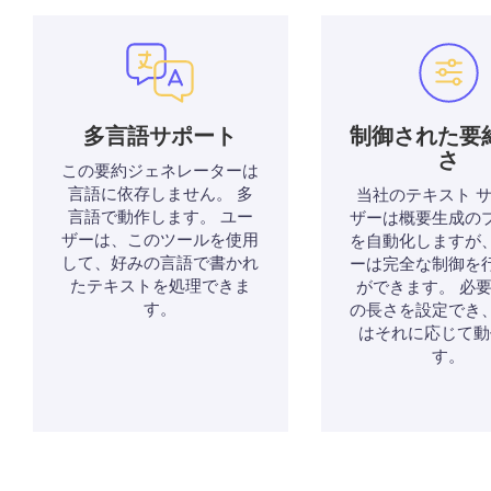
多言語サポート
制御された要
さ
この要約ジェネレーターは
言語に依存しません。 多
当社のテキスト 
言語で動作します。 ユー
ザーは概要生成の
ザーは、このツールを使用
を自動化しますが
して、好みの言語で書かれ
ーは完全な制御を
たテキストを処理できま
ができます。 必
す。
の長さを設定でき
はそれに応じて動
す。