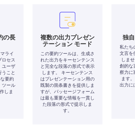
約の長
複数の出力プレゼン
独自
テーション モード
私たち
文言を
サマライ
この要約ツールは、生成さ
しませ
プロセス
れた出力をキーセンテンス
創的な
、ユーザ
と完全な段落の形式で表示
察力に
行うこと
します。 キーセンテンス
ます。
要な要約
はプレゼンテーション用の
出力に
、ツール
既製の箇条書きを提供しま
作しま
すが、パッセージフォーム
は最も重要な情報を一貫し
た段落の形式で提示しま
す。