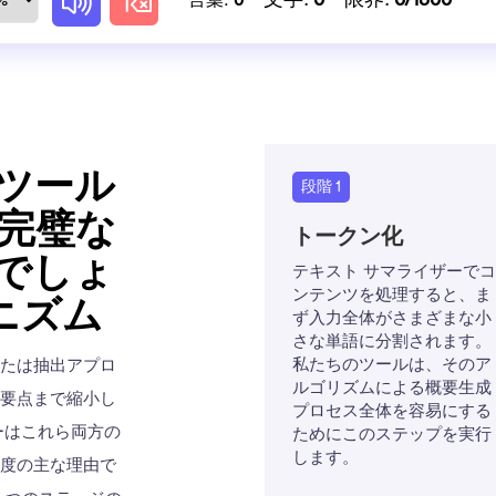
言葉:
0
ツール
段階 1
完璧な
トークン化
でしょ
テキスト サマライザーでコ
ンテンツを処理すると、ま
カニズム
ず入力全体がさまざまな小
さな単語に分割されます。
私たちのツールは、そのア
または抽出アプロ
ルゴリズムによる概要生成
を要点まで縮小し
プロセス全体を容易にする
ーはこれら両方の
ためにこのステップを実行
します。
精度の主な理由で