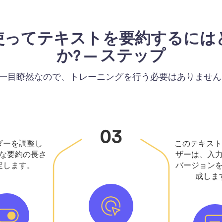
使ってテキストを要約するには
か? – ステップ
一目瞭然なので、トレーニングを行う必要はありません
03
ダーを調整し
このテキスト
な要約の長さ
ザーは、入
定します。
バージョン
成しま