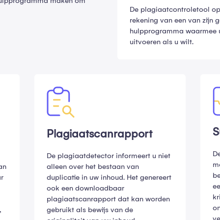
as hulpprogramma maken om
De plagiaatcontroletool op
rekening van een van zijn g
hulpprogramma waarmee u g
uitvoeren als u wilt.
S
Plagiaatscanrapport
De
De plagiaatdetector informeert u niet
me
an
alleen over het bestaan ​​van
be
ar
duplicatie in uw inhoud. Het genereert
ee
ook een downloadbaar
kr
plagiaatscanrapport dat kan worden
on
,
gebruikt als bewijs van de
ve