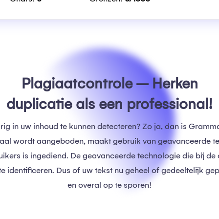
Plagiaatcontrole – Herken
duplicatie als een professional!
urig in uw inhoud te kunnen detecteren? Zo ja, dan is Gram
rtaal wordt aangeboden, maakt gebruik van geavanceerde te
uikers is ingediend. De geavanceerde technologie die bij de 
 identificeren. Dus of uw tekst nu geheel of gedeeltelijk gepl
en overal op te sporen!