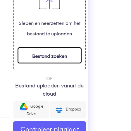
Slepen en neerzetten om het
bestand te uploaden
Bestand zoeken
OF
Bestand uploaden vanuit de
cloud
Google
Dropbox
Drive
Controleer plagiaat