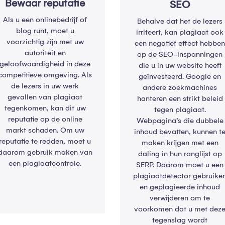
Bewaar reputatie
SEO
Als u een onlinebedrijf of
Behalve dat het de lezers
blog runt, moet u
irriteert, kan plagiaat ook
voorzichtig zijn met uw
een negatief effect hebbe
autoriteit en
op de SEO-inspanningen
geloofwaardigheid in deze
die u in uw website heeft
competitieve omgeving. Als
geïnvesteerd. Google en
de lezers in uw werk
andere zoekmachines
gevallen van plagiaat
hanteren een strikt beleid
tegenkomen, kan dit uw
tegen plagiaat.
reputatie op de online
Webpagina’s die dubbele
markt schaden. Om uw
inhoud bevatten, kunnen t
reputatie te redden, moet u
maken krijgen met een
daarom gebruik maken van
daling in hun ranglijst op
een plagiaatcontrole.
SERP. Daarom moet u een
plagiaatdetector gebruike
en geplagieerde inhoud
verwijderen om te
voorkomen dat u met dez
tegenslag wordt