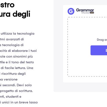
stro
ura degli
i utilizza la tecnologia
itmi avanzati di
a tecnologia di
cità di elaborare i tuoi
arole con sinonimi più
le e il tono del testo
i facile lettura. Una
riscrittura degli
 una versione
 secondi. Devi solo
progetto di scrittura.
ti, studenti e
i unici in un breve lasso