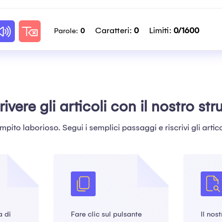
Caratteri:
0
Limiti:
0
/1600
Parole:
0
ivere gli articoli con il nostro st
ompito laborioso. Segui i semplici passaggi e riscrivi gli artic
à di
Fare clic sul pulsante
Il nos