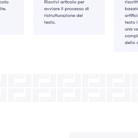
icolo
Riscrivi articolo per
riscrit
ite.
avviare il processo di
basato
ristrutturazione del
artifi
testo.
testo i
una v
compl
dello 