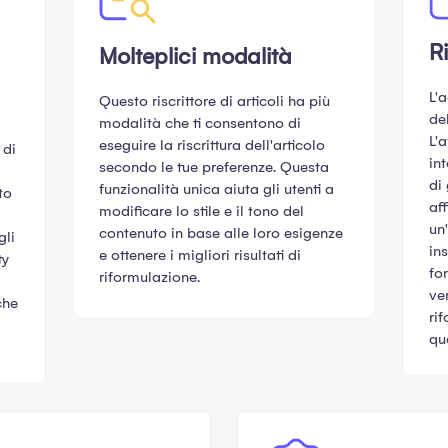
R
Molteplici modalità
L'
Questo riscrittore di articoli ha più
del
modalità che ti consentono di
L'a
eseguire la riscrittura dell'articolo
 di
int
secondo le tue preferenze. Questa
di
funzionalità unica aiuta gli utenti a
to
af
modificare lo stile e il tono del
un
contenuto in base alle loro esigenze
gli
ins
e ottenere i migliori risultati di
ty
fo
riformulazione.
ver
che
ri
qu