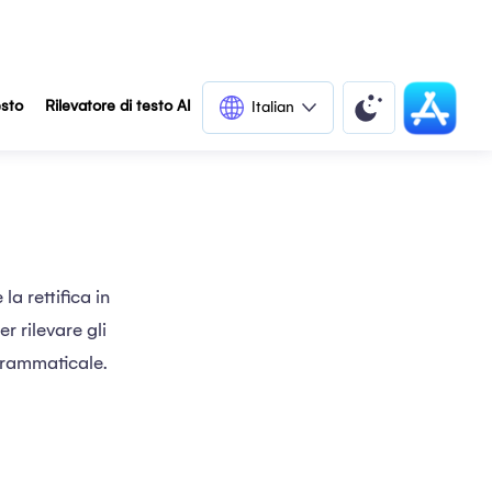
esto
Rilevatore di testo AI
Italian
la rettifica in
r rilevare gli
 grammaticale.