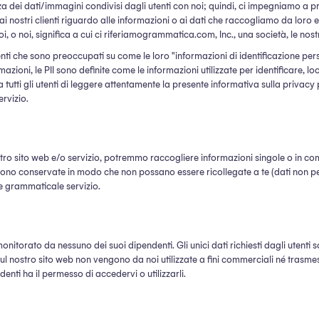
i dati/immagini condivisi dagli utenti con noi; quindi, ci impegniamo a prot
ostri clienti riguardo alle informazioni o ai dati che raccogliamo da loro e al 
noi, significa a cui ci riferiamogrammatica.com, Inc., una società, le nostre fi
nti che sono preoccupati su come le loro "informazioni di identificazione pers
mazioni, le PII sono definite come le informazioni utilizzate per identificare, 
ia a tutti gli utenti di leggere attentamente la presente informativa sulla pr
ervizio.
stro sito web e/o servizio, potremmo raccogliere informazioni singole o in combi
o conservate in modo che non possano essere ricollegate a te (dati non perso
e grammaticale servizio.
monitorato da nessuno dei suoi dipendenti. Gli unici dati richiesti dagli utent
e sul nostro sito web non vengono da noi utilizzate a fini commerciali né trasmes
nti ha il permesso di accedervi o utilizzarli.