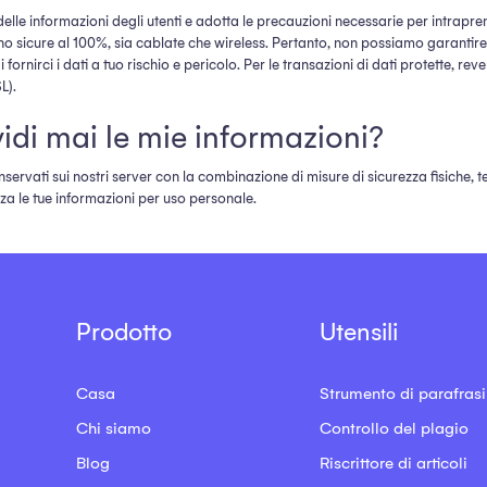
e informazioni degli utenti e adotta le precauzioni necessarie per intrapren
ano sicure al 100%, sia cablate che wireless. Pertanto, non possiamo garantire la
i fornirci i dati a tuo rischio e pericolo. Per le transazioni di dati protette, 
L).
i mai le mie informazioni?
nservati sui nostri server con la combinazione di misure di sicurezza fisiche
zza le tue informazioni per uso personale.
Prodotto
Utensili
Casa
Strumento di parafrasi
Chi siamo
Controllo del plagio
Blog
Riscrittore di articoli