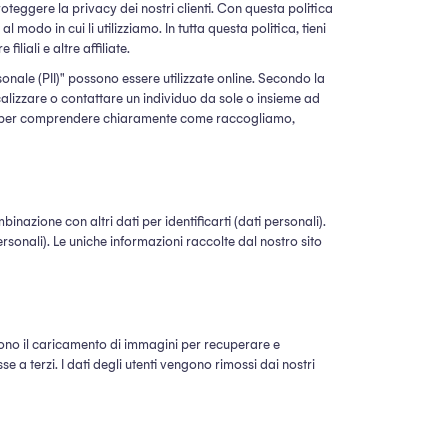
eggere la privacy dei nostri clienti. Con questa politica
modo in cui li utilizziamo. In tutta questa politica, tieni
liali e altre affiliate.
onale (PII)" possono essere utilizzate online. Secondo la
localizzare o contattare un individuo da sole o insieme ad
ivacy per comprendere chiaramente come raccogliamo,
nazione con altri dati per identificarti (dati personali).
nali). Le uniche informazioni raccolte dal nostro sito
i sono il caricamento di immagini per recuperare e
se a terzi. I dati degli utenti vengono rimossi dai nostri