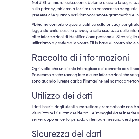
Noi di Grammarchecker.com abbiamo a cuore la segretezza de
sulla privacy, miriamo a fornire una conoscenza adeguata ai n
presente che quando scriviamocorrettore grammaticale, noi, o 
Abbiamo compilato questa politica sulla privacy per gli ute
legge statunitense sulla privacy e sulla sicurezza delle infor
altre informazioni di identificazione personale. Si consigl
utilizziamo o gestiamo le vostre PII in base al nostro sito e s
Raccolta di informazioni
Ogni volta che un cliente interagisce o si connette con il no
Potremmo anche raccogliere alcune informazioni che vengon
sono quando l'utente carica l'immagine nel nostrocorrettor
Utilizzo dei dati
I dati inseriti dagli utenti sucorrettore grammaticale non è 
visualizzare i risultati desiderati. Le immagini da te inserit
server dopo un certo periodo di tempo e nessuno dei dipende
Sicurezza dei dati