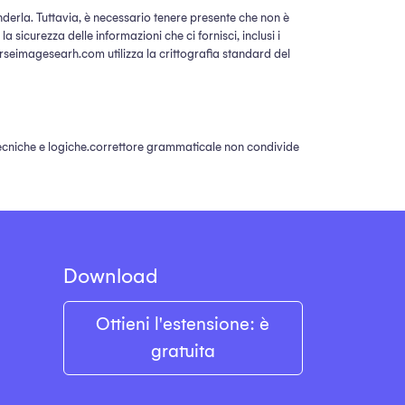
derla. Tuttavia, è necessario tenere presente che non è
 sicurezza delle informazioni che ci fornisci, inclusi i
reverseimagesearh.com utilizza la crittografia standard del
, tecniche e logiche.correttore grammaticale non condivide
Download
Ottieni l'estensione: è
gratuita